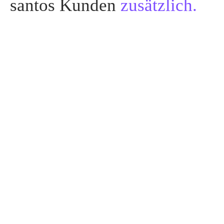
santos Kunden
zusätzlich.
Digitaler Vertragsordner
"Papierkram" immer überall dabei
Weiter Infos »