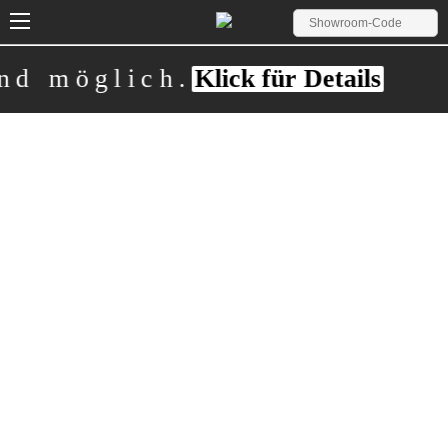
d möglich.
Klick für Details
Vorsorgeservice betrieblich
Nutzen Sie die betriebliche Altersvorsorge als
Unterscheidungsmerkmal
(für Unternehmen)
(für Mitarbeiter)